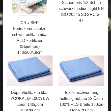
Sicherheits-1/2 Schuh
schwarz medium-light EN
ISO 20345 S3 SRC Gr.
47
CRUISER
Federkernmatratze
schwer entflammbar
MED-zertifiziert
(Steuerrad)
140/200/18cm
Doppelbettlaken blau
Textilduschvorhang
YOUKALI® 100% BW
helles graublau 12 Ösen
Linon 140g/qm
100% PES Breite 180cm
180/280cm
Höhe 200cm