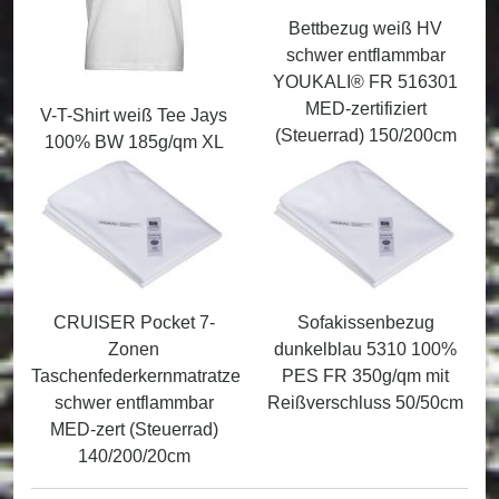
Bettbezug weiß HV
schwer entflammbar
YOUKALI® FR 516301
MED-zertifiziert
V-T-Shirt weiß Tee Jays
(Steuerrad) 150/200cm
100% BW 185g/qm XL
CRUISER Pocket 7-
Sofakissenbezug
Zonen
dunkelblau 5310 100%
Taschenfederkernmatratze
PES FR 350g/qm mit
schwer entflammbar
Reißverschluss 50/50cm
MED-zert (Steuerrad)
140/200/20cm