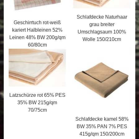
Schlafdecke Naturhaar
Geschirrtuch rot-weiß
grau breiter
kariert Halbleinen 52%
Umschlagsaum 100%
Leinen 48% BW 200g/qm
Wolle 150/210cm
60/80cm
Latzschürze rot 65% PES
35% BW 215g/qm
70/75cm
Schlafdecke kamel 58%
BW 35% PAN 7% PES
415g/qm 150/200cm