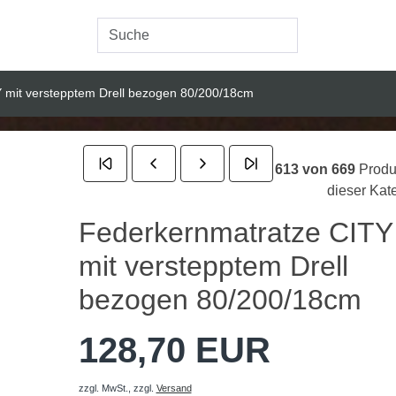
 mit verstepptem Drell bezogen 80/200/18cm
613 von 669
Produ
dieser Kat
Federkernmatratze CITY
mit verstepptem Drell
bezogen 80/200/18cm
128,70 EUR
zzgl. MwSt.,
zzgl.
Versand