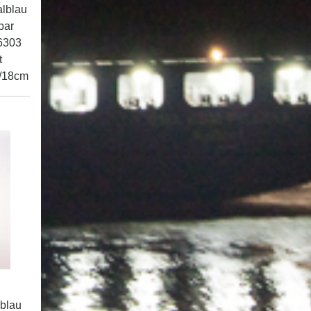
alblau
bar
6303
t
0/18cm
e
blau