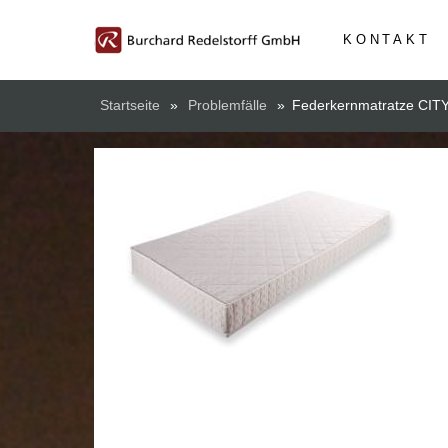
KONTAKT
Startseite
»
Problemfälle
»
Federkernmatratze CITY