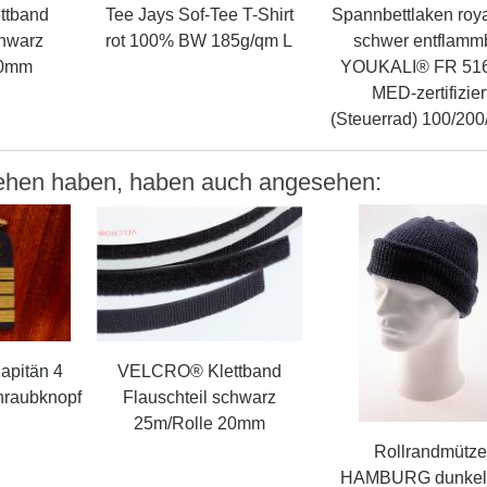
ttband
Tee Jays Sof-Tee T-Shirt
Spannbettlaken roy
chwarz
rot 100% BW 185g/qm L
schwer entflamm
30mm
YOUKALI® FR 51
MED-zertifizier
(Steuerrad) 100/20
sehen haben, haben auch angesehen:
apitän 4
VELCRO® Klettband
chraubknopf
Flauschteil schwarz
25m/Rolle 20mm
Rollrandmütz
HAMBURG dunkel