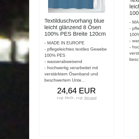
lei
100
Höh
Textilduschvorhang blue
- M
leicht glänzend 8 Ösen
- pfl
100% PES Breite 120cm
100
Höhe 200cm
- wa
- MADE IN EUROPE
- hoc
- pflegeleichtes textiles Gewebe
vers
100% PES
besc
- wasserabweisend
- hochwertig verarbeitet mit
verstärktem Ösenband und
beschwertem Unte...
24,64 EUR
zzgl. MwSt.,
zzgl.
Versand