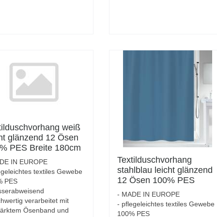
tilduschvorhang weiß
cht glänzend 12 Ösen
% PES Breite 180cm
e 180cm
Textilduschvorhang
ADE IN EUROPE
stahlblau leicht glänzend
egeleichtes textiles Gewebe
12 Ösen 100% PES
% PES
Breite 180cm Höhe
sserabweisend
- MADE IN EUROPE
200cm
hwertig verarbeitet mit
- pflegeleichtes textiles Gewebe
tärktem Ösenband und
100% PES