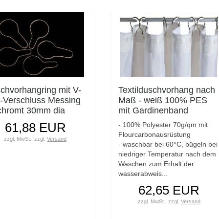
chvorhangring mit V-
Textilduschvorhang nach
p-Verschluss Messing
Maß - weiß 100% PES
chromt 30mm dia
mit Gardinenband
enmaß 100St/VE
konfektioniert Breite
61,88 EUR
- 100% Polyester 70g/qm mit
200cm Höhe 200cm
Flourcarbonausrüstung
zzgl. MwSt.,
zzgl.
Versand
- waschbar bei 60°C, bügeln bei
niedriger Temperatur nach dem
Waschen zum Erhalt der
wasserabweis...
62,65 EUR
zzgl. MwSt.,
zzgl.
Versand