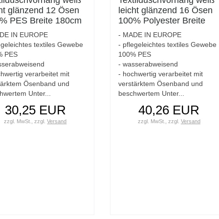
cht glänzend 12 Ösen
leicht glänzend 16 Ösen
% PES Breite 180cm
100% Polyester Breite
e 200m
240cm Höhe 200cm
ADE IN EUROPE
- MADE IN EUROPE
egeleichtes textiles Gewebe
- pflegeleichtes textiles Gewebe
% PES
100% PES
sserabweisend
- wasserabweisend
hwertig verarbeitet mit
- hochwertig verarbeitet mit
tärktem Ösenband und
verstärktem Ösenband und
hwertem Unter...
beschwertem Unter...
30,25 EUR
40,26 EUR
zzgl. MwSt.,
zzgl.
Versand
zzgl. MwSt.,
zzgl.
Versand