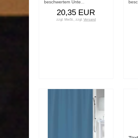
beschwertem Unte...
besc
20,35 EUR
zzgl. MwSt.,
zzgl.
Versand
Tex