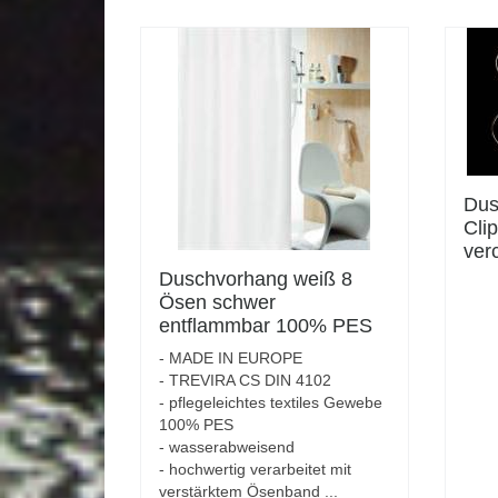
Dus
Cli
ver
Inn
Duschvorhang weiß 8
Ösen schwer
entflammbar 100% PES
TREVIRA CS DIN 4102
- MADE IN EUROPE
Breite 120cm Höhe
- TREVIRA CS DIN 4102
200cm
- pflegeleichtes textiles Gewebe
100% PES
- wasserabweisend
- hochwertig verarbeitet mit
verstärktem Ösenband ...