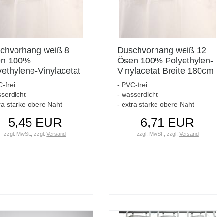
chvorhang weiß 8
Duschvorhang weiß 12
n 100%
Ösen 100% Polyethylen-
yethylene-Vinylacetat
Vinylacetat Breite 180cm
ite 120cm Höhe
Höhe 200cm
-frei
- PVC-frei
0cm
sserdicht
- wasserdicht
tra starke obere Naht
- extra starke obere Naht
5,45 EUR
6,71 EUR
zzgl. MwSt.,
zzgl.
Versand
zzgl. MwSt.,
zzgl.
Versand