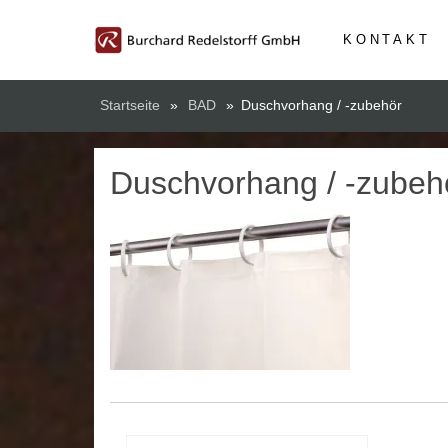
KONTAKT
Startseite
»
BAD
»
Duschvorhang / -zubehör
Duschvorhang / -zubeh