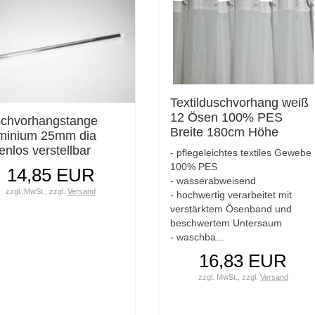
Textilduschvorhang weiß
12 Ösen 100% PES
chvorhangstange
Breite 180cm Höhe
minium 25mm dia
200cm
enlos verstellbar
- pflegeleichtes textiles Gewebe
/220cm
100% PES
14,85 EUR
- wasserabweisend
zzgl. MwSt.,
zzgl.
Versand
- hochwertig verarbeitet mit
verstärktem Ösenband und
beschwertem Untersaum
- waschba...
16,83 EUR
zzgl. MwSt.,
zzgl.
Versand