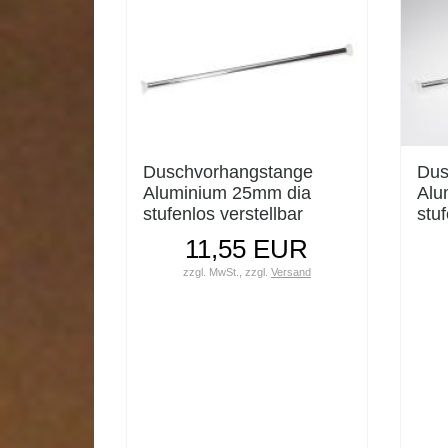
Duschvorhangstange
Dus
Aluminium 25mm dia
Alu
stufenlos verstellbar
stuf
75/125cm
125
11,55 EUR
zzgl. MwSt.,
zzgl.
Versand