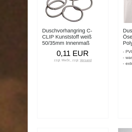
Duschvorhangring C-
Dus
CLIP Kunststoff weiß
Öse
50/35mm Innenmaß
Pol
Bre
0,11 EUR
- PVC
20
- wa
zzgl. MwSt.,
zzgl.
Versand
- ex