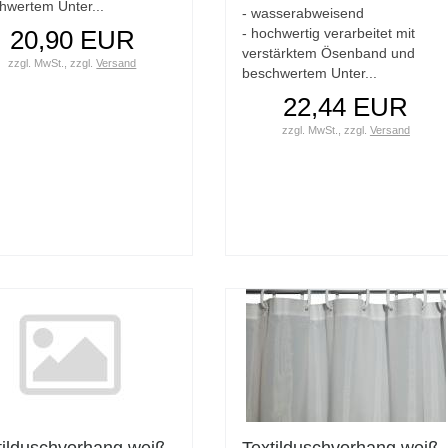
hwertem Unter...
- wasserabweisend
20,90 EUR
- hochwertig verarbeitet mit
verstärktem Ösenband und
zzgl. MwSt.,
zzgl.
Versand
beschwertem Unter...
22,44 EUR
zzgl. MwSt.,
zzgl.
Versand
tilduschvorhang weiß
Textilduschvorhang weiß