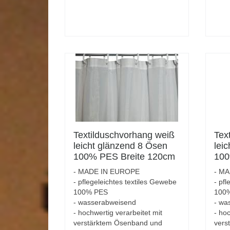
Textilduschvorhang weiß
Tex
leicht glänzend 8 Ösen
lei
100% PES Breite 120cm
100
Höhe 200cm
Höh
- MADE IN EUROPE
- M
- pflegeleichtes textiles Gewebe
- pfl
100% PES
100
- wasserabweisend
- wa
- hochwertig verarbeitet mit
- hoc
verstärktem Ösenband und
vers